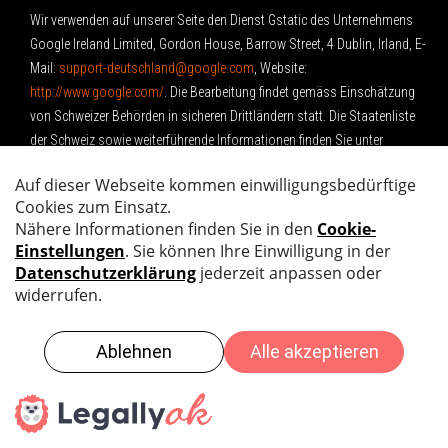
Wir verwenden auf unserer Seite den Dienst Gstatic des Unternehmens
Google Ireland Limited, Gordon House, Barrow Street, 4 Dublin, Irland, E-
Mail:
support-deutschland@google.com
, Website:
http://www.google.com/
.
Die Bearbeitung findet gemäss Einschätzung
von Schweizer Behörden in sicheren Drittländern statt. Die Staatenliste
der Schweiz sowie weiterführende Informationen finden Sie unter
folgendem Link:
https://www.edoeb.admin.ch/de/bekanntgabe-von-
personendaten-ins-ausland
.
Die Übermittlung personenbezogener Daten
erfolgt auch in die USA. Im Hinblick auf die Übermittlung
personenbezogener Daten in die USA besteht ein
Angemessenheitsbeschlusses zum EU-US Data Privacy Framework der
EU Kommission im Sinne des Art. 45 DSGVO (nachfolgend: DPF -
https://commission.europa.eu/document/fa09cbad-dd7d-4684-ae60-
be03fcb0fddf_en
). Der Betreiber des Dienstes ist im Rahmen des DPF
zertifiziert, so dass für die Übermittlung das übliche Schutzniveau der
DSGVO gilt.
Rechtsgrundlage für die Übermittlung der personenbezogenen Daten
stellt Ihre Einwilligung gem. Art. 6 Abs. 6 DSG bzw. Art. 31 Abs. 2 DSG und