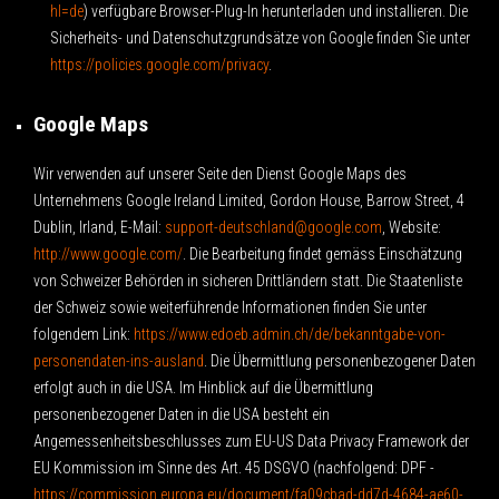
hl=de
) verfügbare Browser-Plug-In herunterladen und installieren. Die
Sicherheits- und Datenschutzgrundsätze von Google finden Sie unter
https://policies.google.com/privacy
.
Google Maps
Wir verwenden auf unserer Seite den Dienst Google Maps des
Unternehmens Google Ireland Limited, Gordon House, Barrow Street, 4
Dublin, Irland, E-Mail:
support-deutschland@google.com
, Website:
http://www.google.com/
.
Die Bearbeitung findet gemäss Einschätzung
von Schweizer Behörden in sicheren Drittländern statt. Die Staatenliste
der Schweiz sowie weiterführende Informationen finden Sie unter
folgendem Link:
https://www.edoeb.admin.ch/de/bekanntgabe-von-
personendaten-ins-ausland
.
Die Übermittlung personenbezogener Daten
erfolgt auch in die USA. Im Hinblick auf die Übermittlung
personenbezogener Daten in die USA besteht ein
Angemessenheitsbeschlusses zum EU-US Data Privacy Framework der
EU Kommission im Sinne des Art. 45 DSGVO (nachfolgend: DPF -
https://commission.europa.eu/document/fa09cbad-dd7d-4684-ae60-