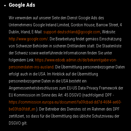
Google Ads
Wir verwenden auf unserer Seite den Dienst Google Ads des
Unternehmens Google Ireland Limited, Gordon House, Barrow Street, 4
Dublin, Irland, E-Mail:
support-deutschland@google.com
, Website:
http://www.google.com/
.
Die Bearbeitung findet gemäss Einschätzung
von Schweizer Behörden in sicheren Drittländern statt. Die Staatenliste
der Schweiz sowie weiterführende Informationen finden Sie unter
folgendem Link:
https://www.edoeb.admin.ch/de/bekanntgabe-von-
personendaten-ins-ausland
.
Die Übermittlung personenbezogener Daten
erfolgt auch in die USA. Im Hinblick auf die Übermittlung
personenbezogener Daten in die USA besteht ein
Angemessenheitsbeschlusses zum EU-US Data Privacy Framework der
EU Kommission im Sinne des Art. 45 DSGVO (nachfolgend: DPF -
https://commission.europa.eu/document/fa09cbad-dd7d-4684-ae60-
be03fcb0fddf_en
). Der Betreiber des Dienstes ist im Rahmen des DPF
zertifiziert, so dass für die Übermittlung das übliche Schutzniveau der
DSGVO gilt.