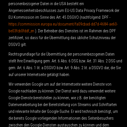
personenbezogener Daten in die USA besteht ein
Angemessenheitsbeschlusses zum EU-US Data Privacy Framework der
EU Kommission im Sinne des Art. 45 DSGVO (nachfolgend: DPF -
https://commission.europa.eu/document/fa09cbad-dd7d-4684-ae60-
be03fcb0fddf_en
). Der Betreiber des Dienstes ist im Rahmen des DPF
zertifiziert, so dass für die Übermittlung das übliche Schutzniveau der
DSGVO gilt.
Rechtsgrundlage für die Übermittlung der personenbezogenen Daten
stellt Ihre Einwilligung gem. Art. 6 Abs. 6 DSG bzw. Art. 31 Abs. 2 DSG und
gem. Art. 6 Abs. 1 lit. a DSGVO bzw. Art. 9 Abs. 2 lit. a DSGVO dar, die Sie
auf unserer Internetseite getätigt haben.
Wir verwenden Google um auf der Internetseite weitere Dienste von
Google nachladen zu können. Der Dienst wird dazu verwendet weitere
Google-Dienste bereitstellen zu können, wie z.B. der benötigten
Datenverarbeitung bei der Bereitstellung von Streams und Schriftarten
und relevante Inhalte der Google-Suche. Er wird technisch benötigt, um
die bereits Google vorliegenden Informationen des Seitenbesuchers
zwischen den Google-Diensten austauschen zu können und dem